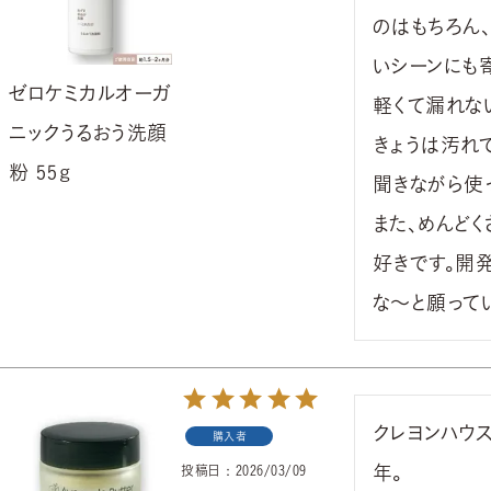
のはもちろん
いシーンにも
ゼロケミカルオーガ
軽くて漏れな
ニックうるおう洗顔
きょうは汚れ
粉 55ｇ
聞きながら使っ
また、めんど
好きです。開
な〜と願って
クレヨンハウ
購入者
年。

投稿日
2026/03/09